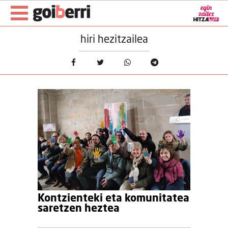
hiri hezitzailea
Kontzienteki eta komunitatea
saretzen heztea