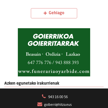
Gehiago
Azken egunetako irakurrienak
943 16 00 56
goiberri@hitza.eus