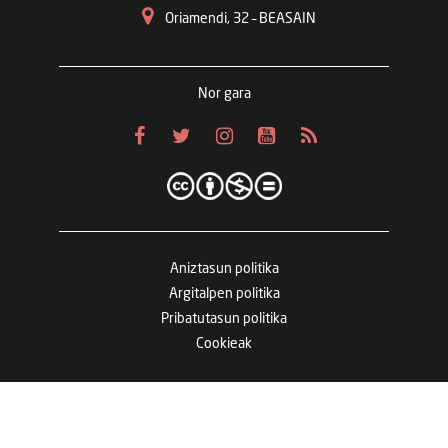
Oriamendi, 32 – BEASAIN
Nor gara
Aniztasun politika
Argitalpen politika
Pribatutasun politika
Cookieak