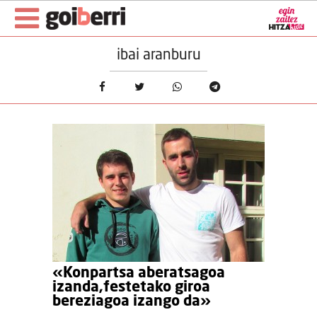
ibai aranburu
«Konpartsa aberatsagoa
izanda,festetako giroa
bereziagoa izango da»