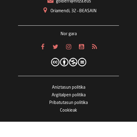
goiberri@hitza.eus
Oriamendi, 32 – BEASAIN
Nor gara
Aniztasun politika
Argitalpen politika
Pribatutasun politika
Cookieak