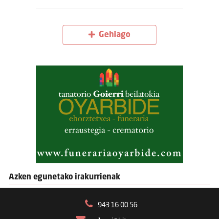
Gehiago
Azken egunetako irakurrienak
943 16 00 56