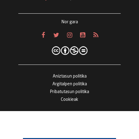
Nor gara
Aniztasun politika
Argitalpen politika
Pribatutasun politika
Cookieak