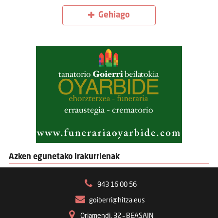
Gehiago
Azken egunetako irakurrienak
943 16 00 56
goiberri@hitza.eus
Oriamendi, 32 – BEASAIN