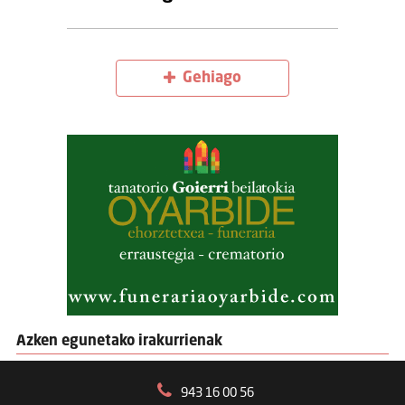
Gehiago
Azken egunetako irakurrienak
943 16 00 56