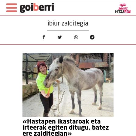
ibiur zalditegia
«Hastapen ikastaroak eta
irteerak egiten ditugu, batez
ere zalditegian»