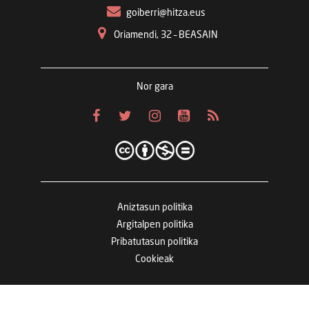
goiberri@hitza.eus
Oriamendi, 32 – BEASAIN
Nor gara
Aniztasun politika
Argitalpen politika
Pribatutasun politika
Cookieak