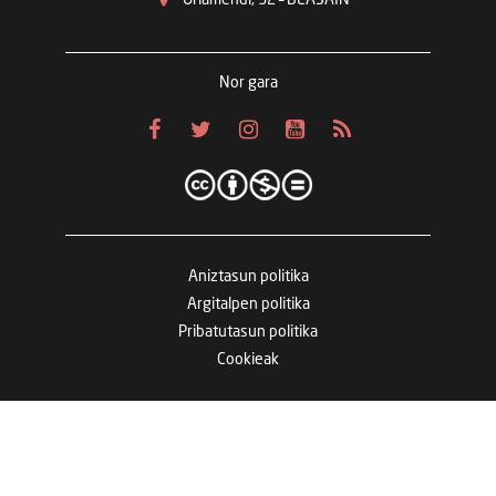
Nor gara
Aniztasun politika
Argitalpen politika
Pribatutasun politika
Cookieak