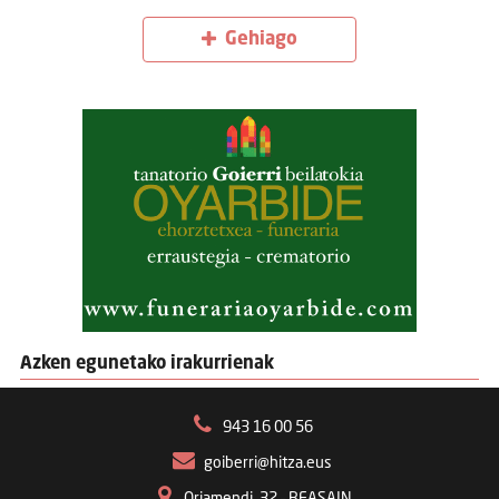
Gehiago
Azken egunetako irakurrienak
943 16 00 56
goiberri@hitza.eus
Oriamendi, 32 – BEASAIN