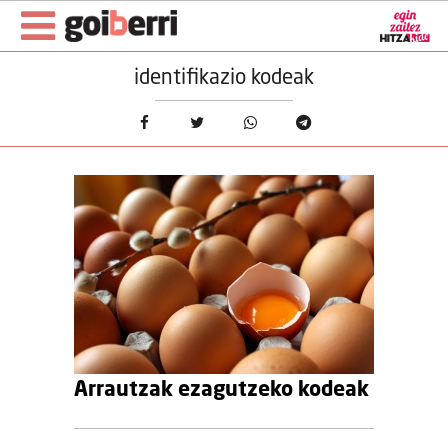
identifikazio kodeak
Arrautzak ezagutzeko kodeak