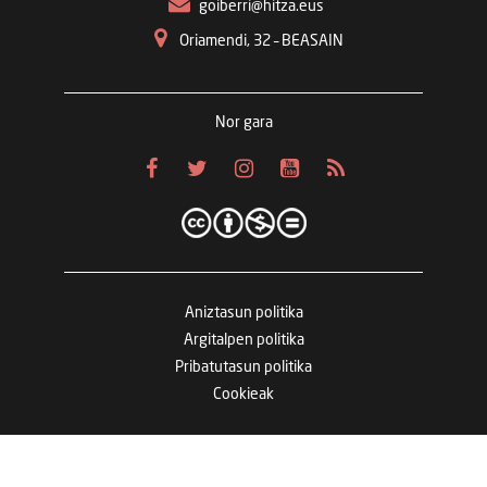
goiberri@hitza.eus
Oriamendi, 32 – BEASAIN
Nor gara
Aniztasun politika
Argitalpen politika
Pribatutasun politika
Cookieak