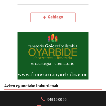
Gehiago
Azken egunetako irakurrienak
943 16 00 56