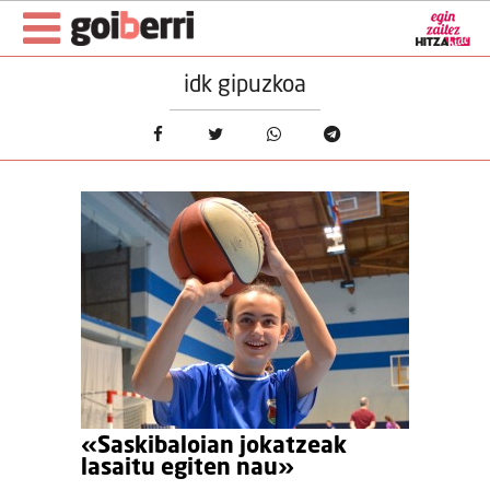
idk gipuzkoa
«Saskibaloian jokatzeak
lasaitu egiten nau»