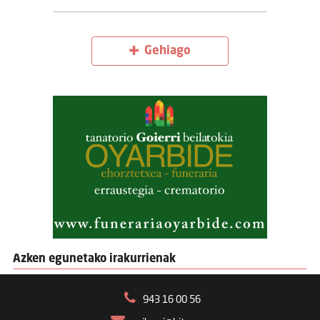
Gehiago
Azken egunetako irakurrienak
943 16 00 56