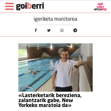
igeriketa monitorea
«Lasterketarik bereziena,
zalantzarik gabe, New
Yorkeko maratoia da»