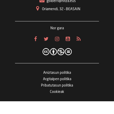
goiberri@hitza.eus
Oriamendi, 32 – BEASAIN
Nor gara
Aniztasun politika
Argitalpen politika
Pribatutasun politika
Cookieak