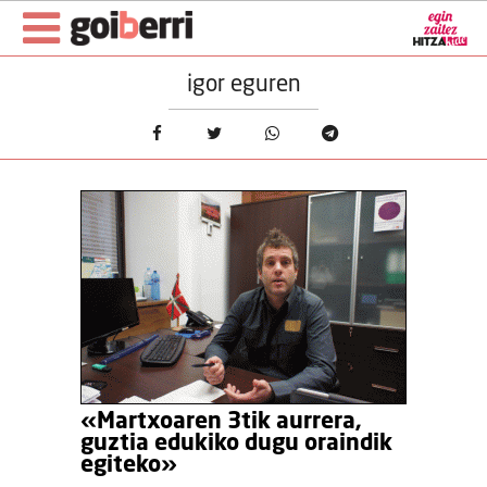
igor eguren
«Martxoaren 3tik aurrera,
guztia edukiko dugu oraindik
egiteko»