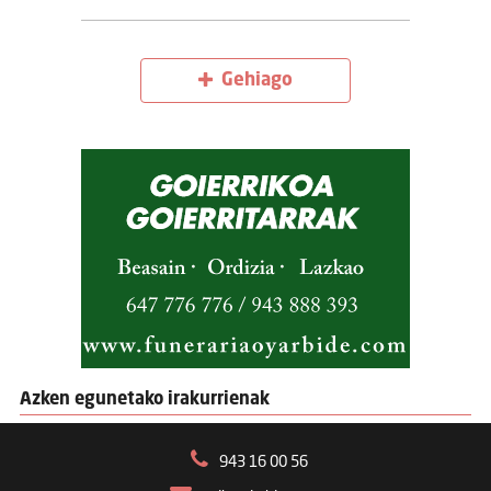
Gehiago
Azken egunetako irakurrienak
943 16 00 56