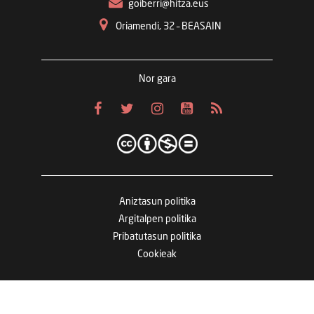
goiberri@hitza.eus
Oriamendi, 32 – BEASAIN
Nor gara
Aniztasun politika
Argitalpen politika
Pribatutasun politika
Cookieak