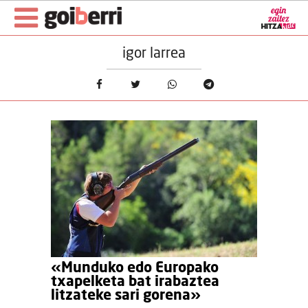
igor larrea
«Munduko edo Europako
txapelketa bat irabaztea
litzateke sari gorena»