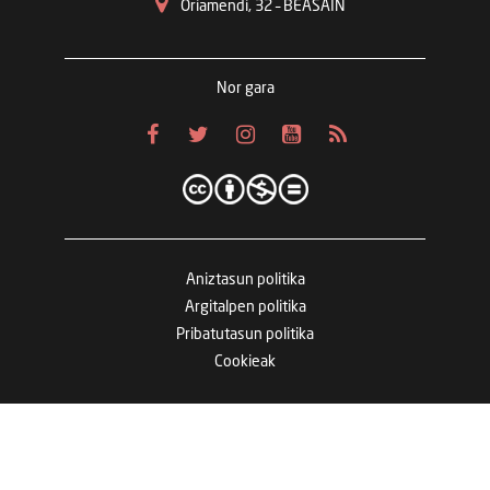
Oriamendi, 32 – BEASAIN
Nor gara
Aniztasun politika
Argitalpen politika
Pribatutasun politika
Cookieak