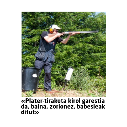
«Plater-tiraketa kirol garestia
da, baina, zorionez, babesleak
ditut»