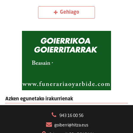
Gehiago
Azken egunetako irakurrienak
943 16 00 56
goiberri@hitza.eus