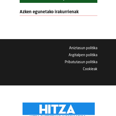
Azken egunetako irakurrienak
Aniztasun politika
Argitalpen politika
Pribatutasun politika
Cookieak