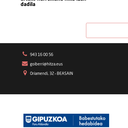
dadila
943 16 00 56
goiberri@hitza.eus
Oriamendi, 32 – BEASAIN