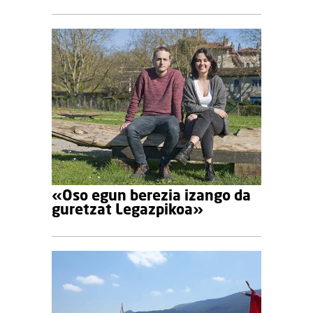
«Oso egun berezia izango da
guretzat Legazpikoa»