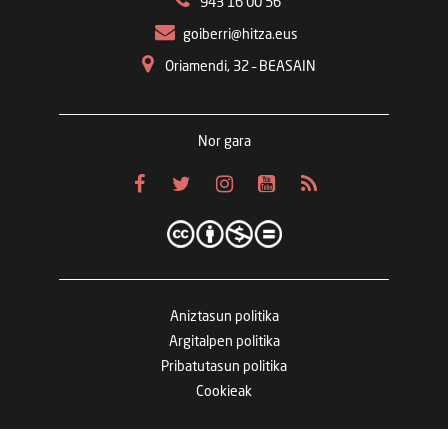
943 16 00 56
goiberri@hitza.eus
Oriamendi, 32 – BEASAIN
Nor gara
Aniztasun politika
Argitalpen politika
Pribatutasun politika
Cookieak