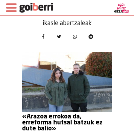
ikasle abertzaleak
«Arazoa errokoa da,
erreforma hutsal batzuk ez
dute balio»