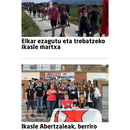
Elkar ezagutu eta trebatzeko
ikasle martxa
Ikasle Abertzaleak, berriro