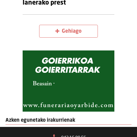
lanerako prest
Gehiago
Azken egunetako irakurrienak