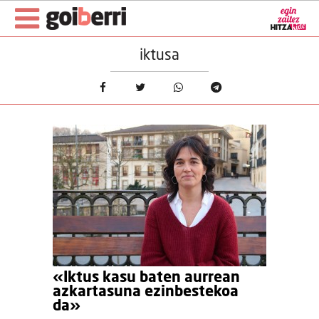
iktusa
«Iktus kasu baten aurrean
azkartasuna ezinbestekoa
da»