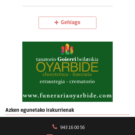
Gehiago
Azken egunetako irakurrienak
943 16 00 56