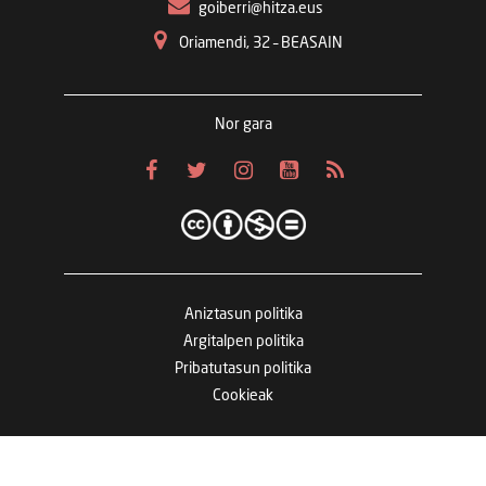
goiberri@hitza.eus
Oriamendi, 32 – BEASAIN
Nor gara
Aniztasun politika
Argitalpen politika
Pribatutasun politika
Cookieak