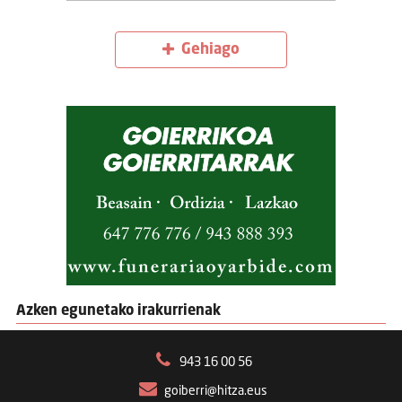
Gehiago
Azken egunetako irakurrienak
943 16 00 56
goiberri@hitza.eus