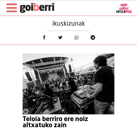
ikuskizunak
Teloia berriro ere noiz
altxatuko zain