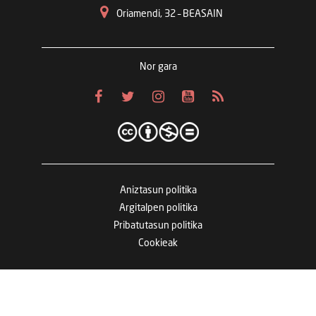
Oriamendi, 32 – BEASAIN
Nor gara
Aniztasun politika
Argitalpen politika
Pribatutasun politika
Cookieak