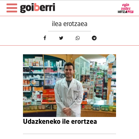
ilea erotzaea
Udazkeneko ile erortzea