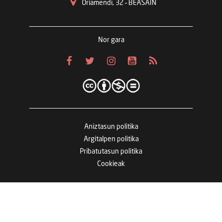
Oriamendi, 32 – BEASAIN
Nor gara
Aniztasun politika
Argitalpen politika
Pribatutasun politika
Cookieak