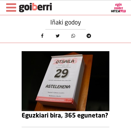
Iñaki godoy
Eguzkiari bira, 365 egunetan?