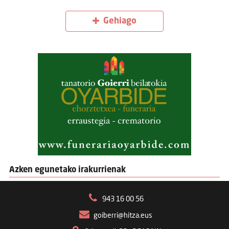
Gehiago
Azken egunetako irakurrienak
943 16 00 56
goiberri@hitza.eus