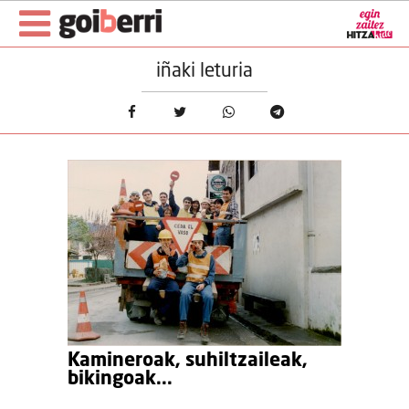
iñaki leturia
Kamineroak, suhiltzaileak,
bikingoak...