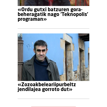
«Ordu gutxi batzuren gora-
beheragatik nago ‘Teknopolis’
programan»
«Zozoakbeleariipurbeltz
jendilajea gorroto dut»