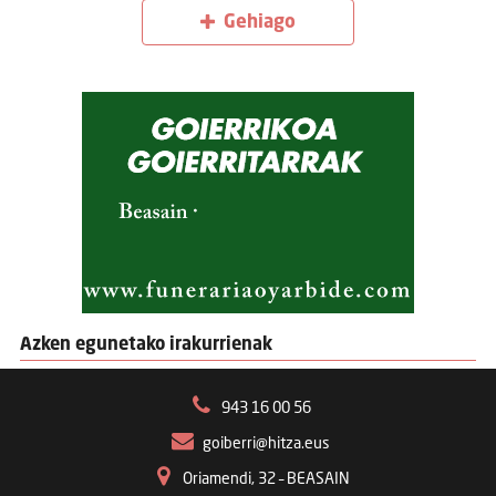
Gehiago
Azken egunetako irakurrienak
943 16 00 56
goiberri@hitza.eus
Oriamendi, 32 – BEASAIN