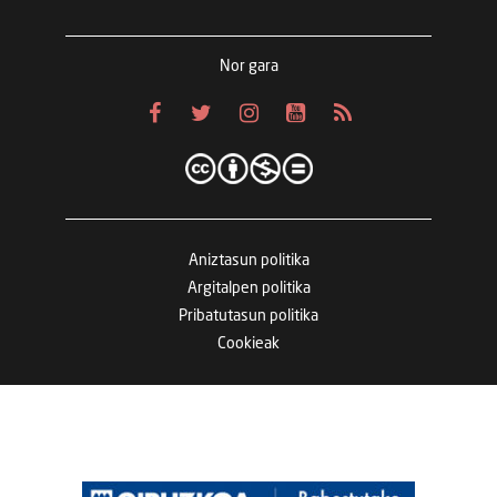
Nor gara
Aniztasun politika
Argitalpen politika
Pribatutasun politika
Cookieak