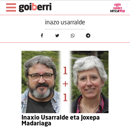
inazo usarralde
Inaxio Usarralde eta Joxepa
Madariaga