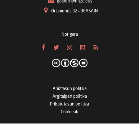
goiberri@hitza.eus
Oriamendi, 32 – BEASAIN
Nor gara
Aniztasun politika
Argitalpen politika
Pribatutasun politika
Cookieak