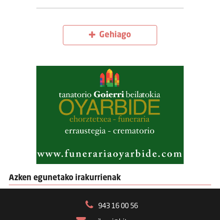
Gehiago
Azken egunetako irakurrienak
943 16 00 56