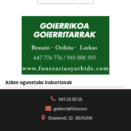
Azken egunetako irakurrienak
943 16 00 56
goiberri@hitza.eus
Oriamendi, 32 – BEASAIN