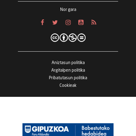
Nor gara
Aniztasun politika
Argitalpen politika
Pribatutasun politika
Cookieak