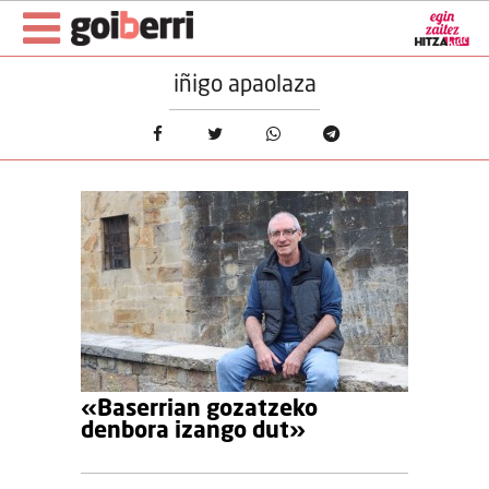
iñigo apaolaza
«Baserrian gozatzeko
denbora izango dut»