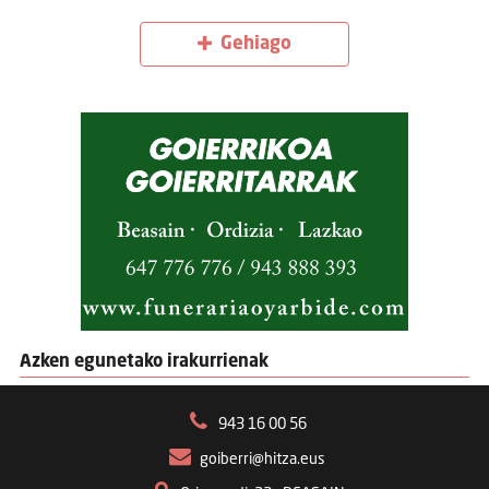
Gehiago
Azken egunetako irakurrienak
943 16 00 56
goiberri@hitza.eus