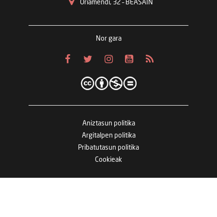
Oriamendi, 32 – BEASAIN
Nor gara
Aniztasun politika
Argitalpen politika
Pribatutasun politika
Cookieak