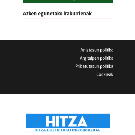
Azken egunetako irakurrienak
Aniztasun politika
Argitalpen politika
Pribatutasun politika
Cookieak