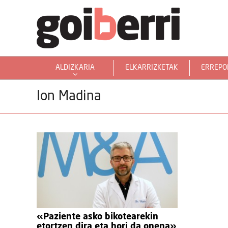
ALDIZKARIA
ELKARRIZKETAK
ERREPO
GOIERRITARRAK MUNDUAN
Ion Madina
«Paziente asko bikotearekin
etortzen dira eta hori da onena»