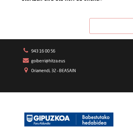
943 16 00 56
goiberri@hitza.eus
Oriamendi, 32 – BEASAIN