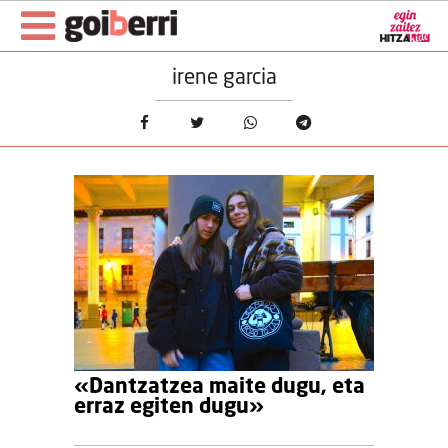
irene garcia
«Dantzatzea maite dugu, eta
erraz egiten dugu»