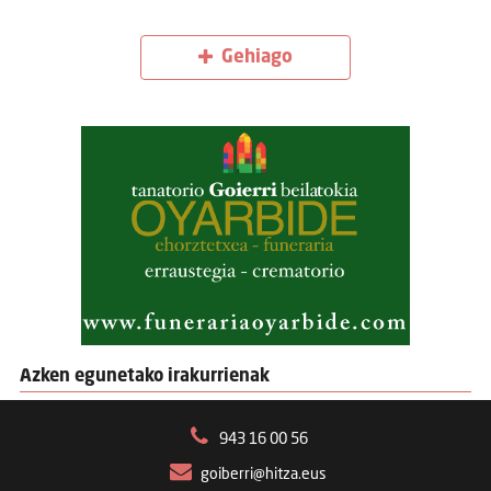
Gehiago
Azken egunetako irakurrienak
943 16 00 56
goiberri@hitza.eus