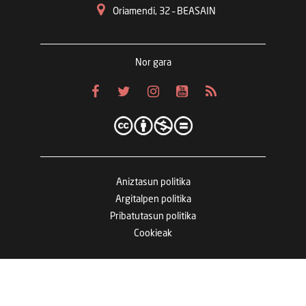
Oriamendi, 32 – BEASAIN
Nor gara
Aniztasun politika
Argitalpen politika
Pribatutasun politika
Cookieak