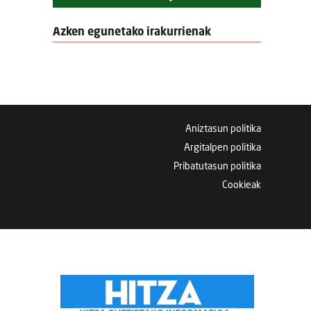
Azken egunetako irakurrienak
Aniztasun politika
Argitalpen politika
Pribatutasun politika
Cookieak