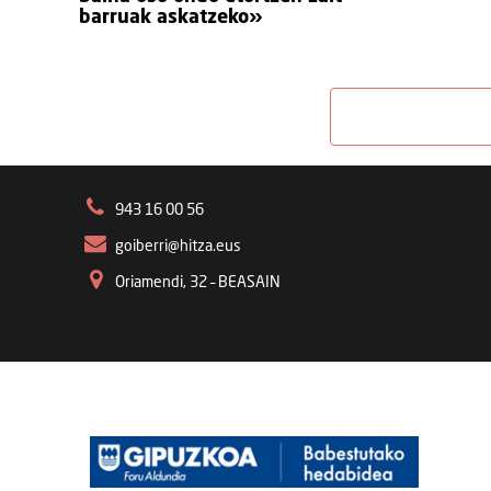
barruak askatzeko»
943 16 00 56
goiberri@hitza.eus
Oriamendi, 32 – BEASAIN