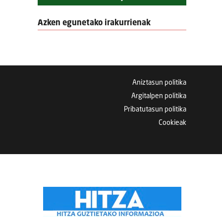
Azken egunetako irakurrienak
Aniztasun politika
Argitalpen politika
Pribatutasun politika
Cookieak