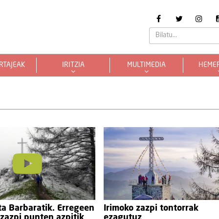
RTAJEAK
IRITZIA
MULTIMEDIA
HEME
ta Barbaratik. Erregeen
Irimoko zazpi tontorrak
zazpi punten azpitik
ezagutuz