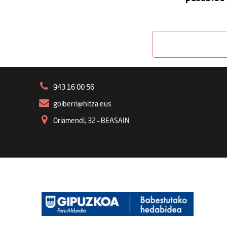
943 16 00 56
goiberri@hitza.eus
Oriamendi, 32 – BEASAIN