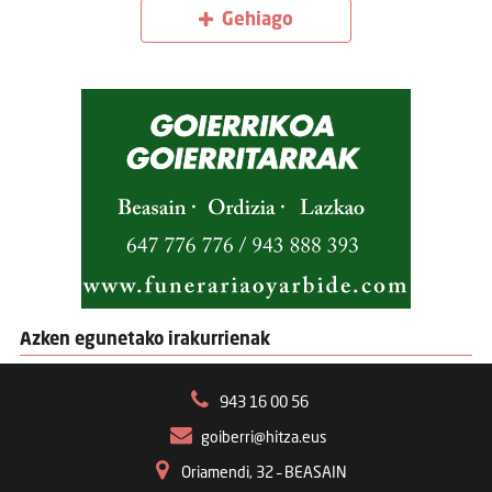
Gehiago
Azken egunetako irakurrienak
943 16 00 56
goiberri@hitza.eus
Oriamendi, 32 – BEASAIN