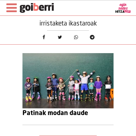
irristaketa ikastaroak
Patinak modan daude