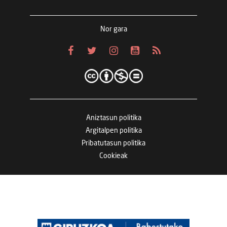
Nor gara
Aniztasun politika
Argitalpen politika
Pribatutasun politika
Cookieak