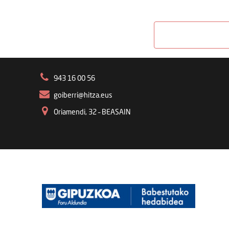
943 16 00 56
goiberri@hitza.eus
Oriamendi, 32 – BEASAIN