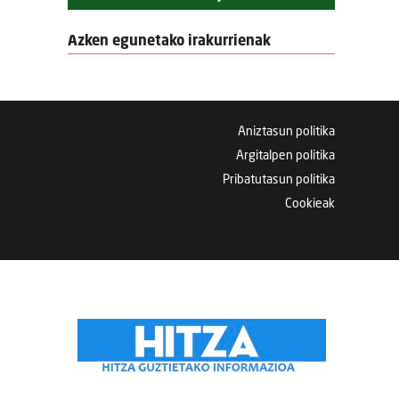
Azken egunetako irakurrienak
Aniztasun politika
Argitalpen politika
Pribatutasun politika
Cookieak