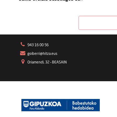
943 16 00 56
goiberri@hitza.eus
Oriamendi, 32 – BEASAIN