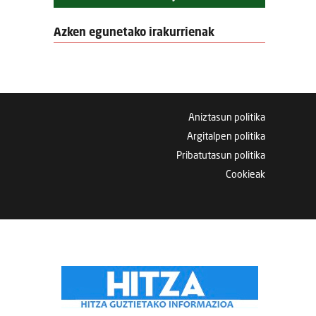
Azken egunetako irakurrienak
Aniztasun politika
Argitalpen politika
Pribatutasun politika
Cookieak