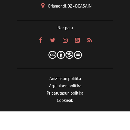
Oriamendi, 32 – BEASAIN
Nor gara
Aniztasun politika
Argitalpen politika
Pribatutasun politika
Cookieak