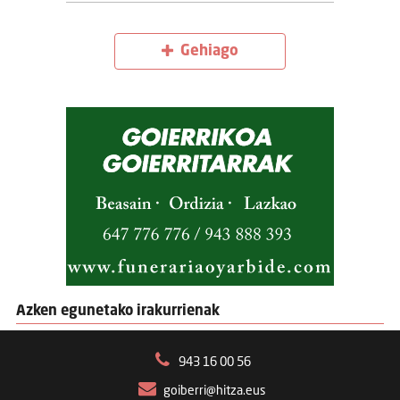
Gehiago
Azken egunetako irakurrienak
943 16 00 56
goiberri@hitza.eus