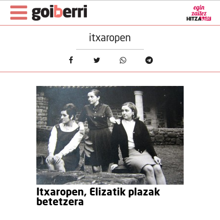
itxaropen
Itxaropen, Elizatik plazak
betetzera