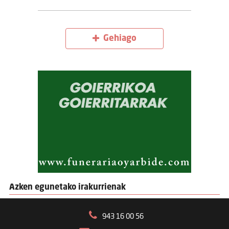
Gehiago
Azken egunetako irakurrienak
943 16 00 56