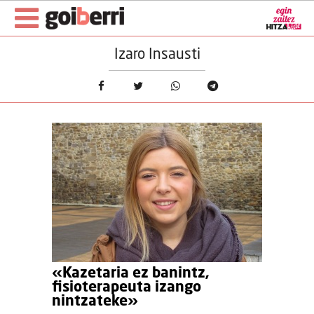
Izaro Insausti
«Kazetaria ez banintz,
fisioterapeuta izango
nintzateke»