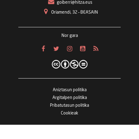
goiberri@hitza.eus
Oriamendi, 32 – BEASAIN
Nor gara
Aniztasun politika
Argitalpen politika
Pribatutasun politika
Cookieak