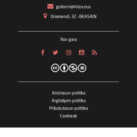
goiberri@hitza.eus
Oriamendi, 32 – BEASAIN
Nor gara
Aniztasun politika
Argitalpen politika
Pribatutasun politika
Cookieak