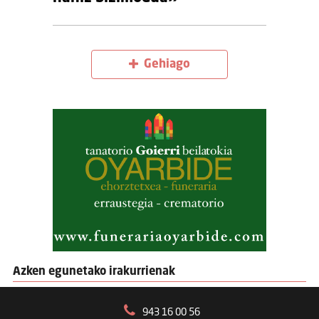
Gehiago
Azken egunetako irakurrienak
943 16 00 56