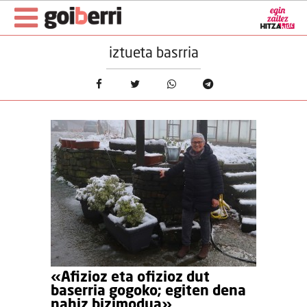
iztueta basrria
«Afizioz eta ofizioz dut
baserria gogoko; egiten dena
nahiz bizimodua»