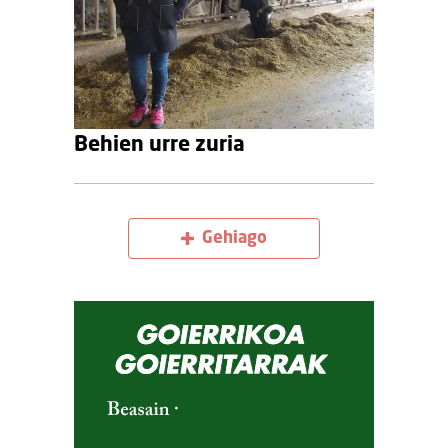
Behien urre zuria
Gehiago