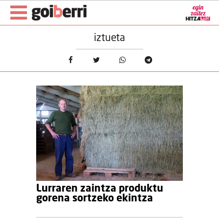
iztueta
Lurraren zaintza produktu
gorena sortzeko ekintza