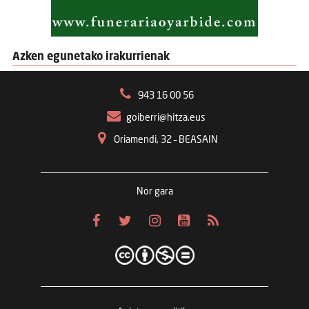
Azken egunetako irakurrienak
943 16 00 56
goiberri@hitza.eus
Oriamendi, 32 – BEASAIN
Nor gara