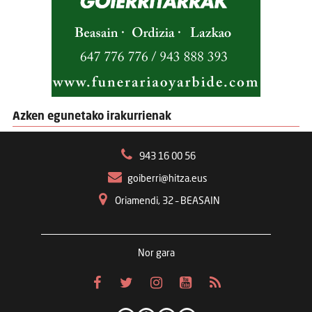
Azken egunetako irakurrienak
943 16 00 56
goiberri@hitza.eus
Oriamendi, 32 – BEASAIN
Nor gara