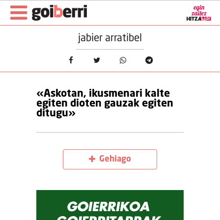
jabier arratibel
«Askotan, ikusmenari kalte
egiten dioten gauzak egiten
ditugu»
Gehiago