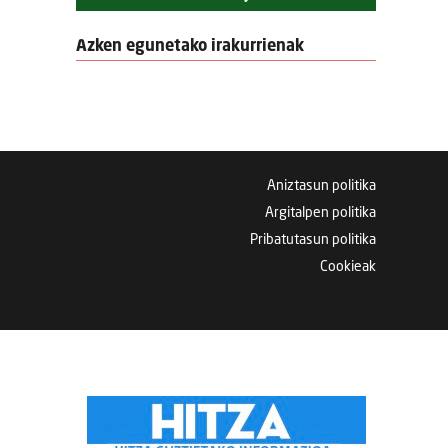
Azken egunetako irakurrienak
Aniztasun politika
Argitalpen politika
Pribatutasun politika
Cookieak