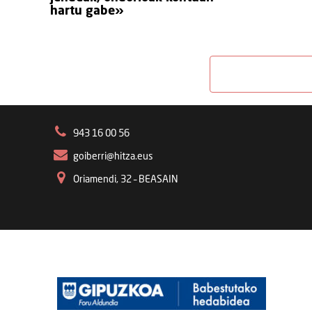
hartu gabe»
943 16 00 56
goiberri@hitza.eus
Oriamendi, 32 – BEASAIN