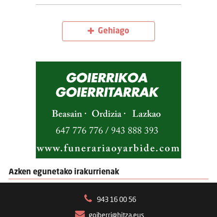
Gehiago
Azken egunetako irakurrienak
943 16 00 56
goiberri@hitza.eus