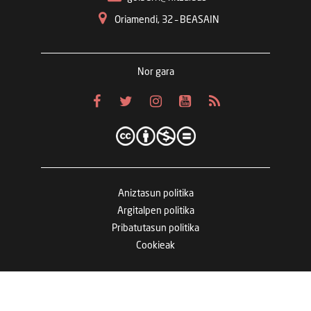
Oriamendi, 32 – BEASAIN
Nor gara
Aniztasun politika
Argitalpen politika
Pribatutasun politika
Cookieak