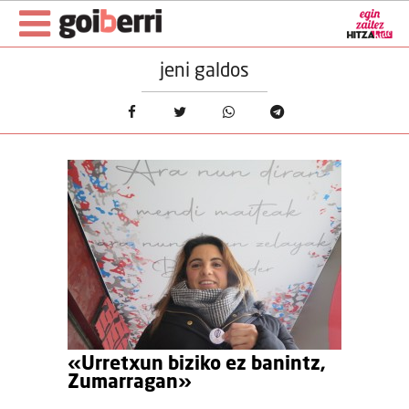
jeni galdos
«Urretxun biziko ez banintz,
Zumarragan»