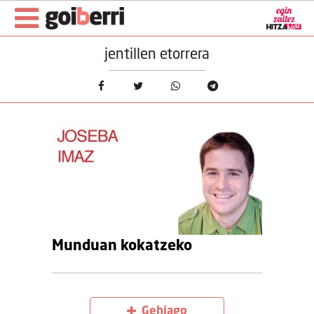
jentillen etorrera
Munduan kokatzeko
Gehiago