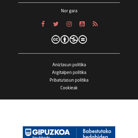
Nor gara
Aniztasun politika
Argitalpen politika
Pribatutasun politika
Cookieak