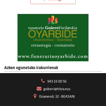
Azken egunetako irakurrienak
943 16 00 56
goiberri@hitza.eus
Oriamendi, 32 – BEASAIN