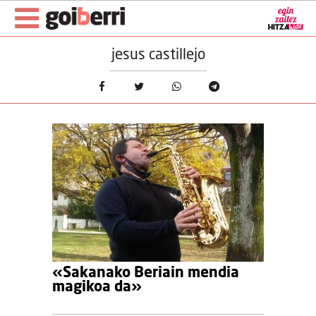
jesus castillejo
«Sakanako Beriain mendia
magikoa da»