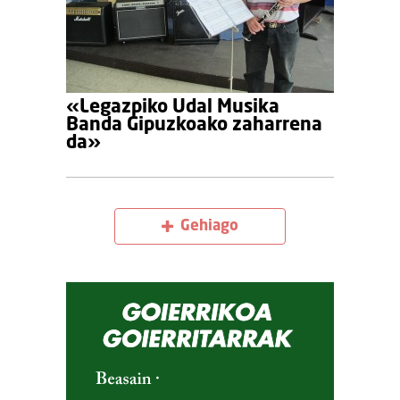
«Legazpiko Udal Musika
Banda Gipuzkoako zaharrena
da»
Gehiago