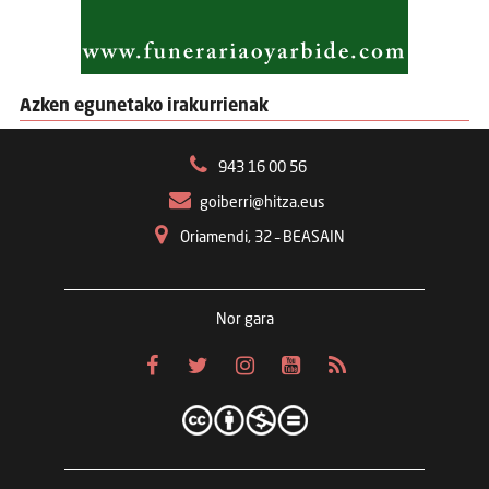
Azken egunetako irakurrienak
943 16 00 56
goiberri@hitza.eus
Oriamendi, 32 – BEASAIN
Nor gara