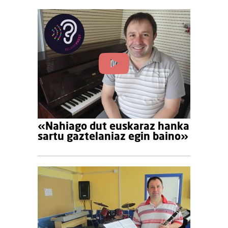
«Nahiago dut euskaraz hanka
sartu gaztelaniaz egin baino»