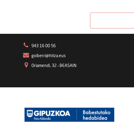
943 16 00 56
goiberri@hitza.eus
Oriamendi, 32 – BEASAIN