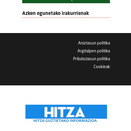
Azken egunetako irakurrienak
Aniztasun politika
Argitalpen politika
Pribatutasun politika
Cookieak