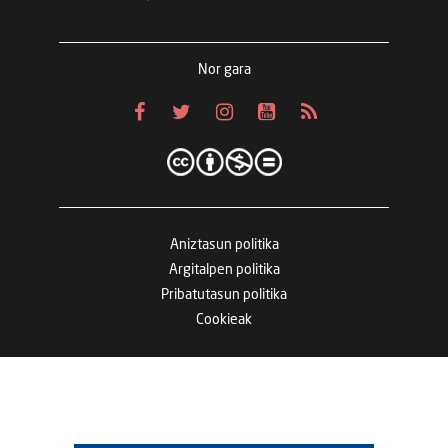
Nor gara
Aniztasun politika
Argitalpen politika
Pribatutasun politika
Cookieak