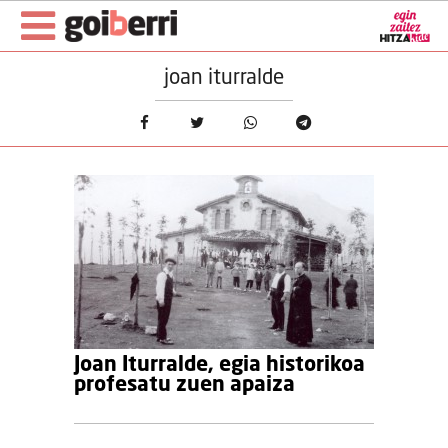
joan iturralde
Joan Iturralde, egia historikoa
profesatu zuen apaiza