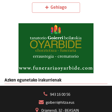
Gehiago
Azken egunetako irakurrienak
943 16 00 56
goiberri@hitza.eus
Oriamendi, 32 – BEASAIN