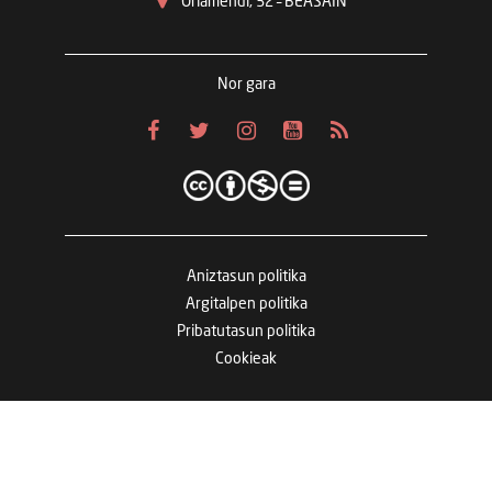
Oriamendi, 32 – BEASAIN
Nor gara
Aniztasun politika
Argitalpen politika
Pribatutasun politika
Cookieak