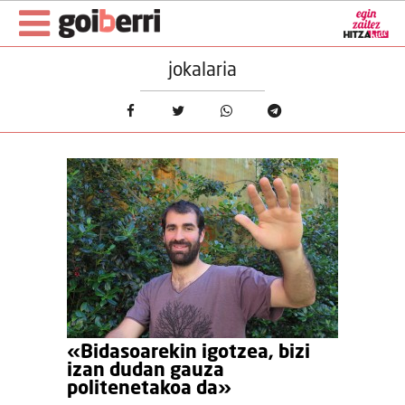
jokalaria
«Bidasoarekin igotzea, bizi
izan dudan gauza
politenetakoa da»