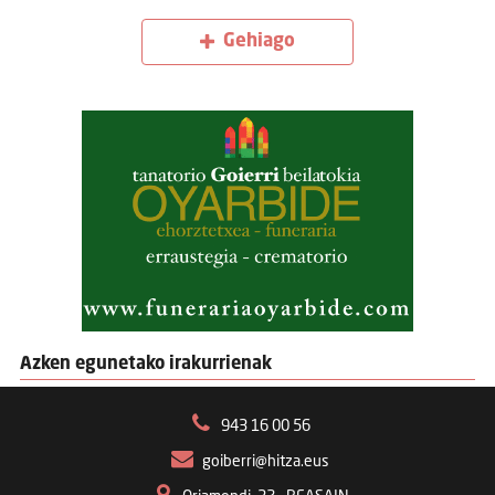
Gehiago
Azken egunetako irakurrienak
943 16 00 56
goiberri@hitza.eus