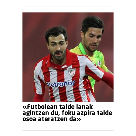
«Futbolean talde lanak
agintzen du, foku azpira talde
osoa ateratzen da»