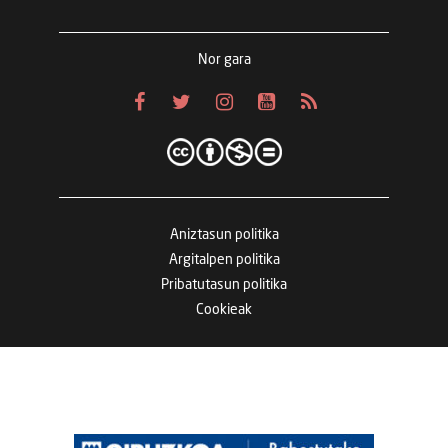
Nor gara
Aniztasun politika
Argitalpen politika
Pribatutasun politika
Cookieak