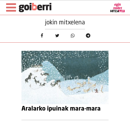
jokin mitxelena
Aralarko ipuinak mara-mara