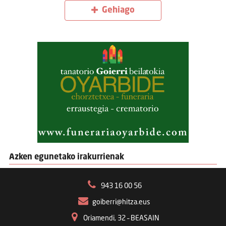
Gehiago
Azken egunetako irakurrienak
943 16 00 56
goiberri@hitza.eus
Oriamendi, 32 – BEASAIN