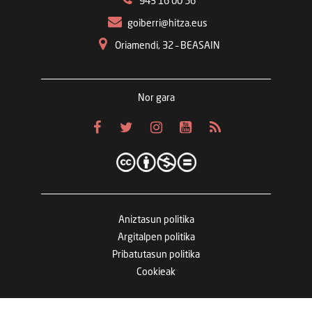
943 16 00 56
goiberri@hitza.eus
Oriamendi, 32 – BEASAIN
Nor gara
Aniztasun politika
Argitalpen politika
Pribatutasun politika
Cookieak