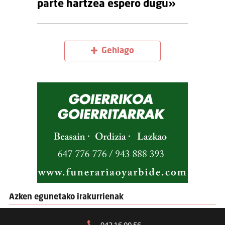
parte hartzea espero dugu»
Gehiago
Azken egunetako irakurrienak