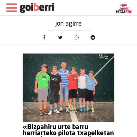
jon agirre
«Bizpahiru urte barru
herriarteko pilota txapelketan