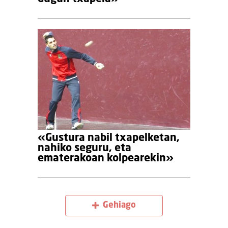
«Gustura nabil txapelketan,
nahiko seguru, eta
ematerakoan kolpearekin»
Gehiago