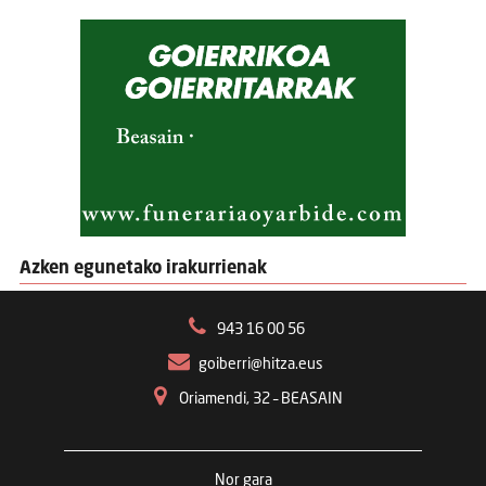
Azken egunetako irakurrienak
943 16 00 56
goiberri@hitza.eus
Oriamendi, 32 – BEASAIN
Nor gara