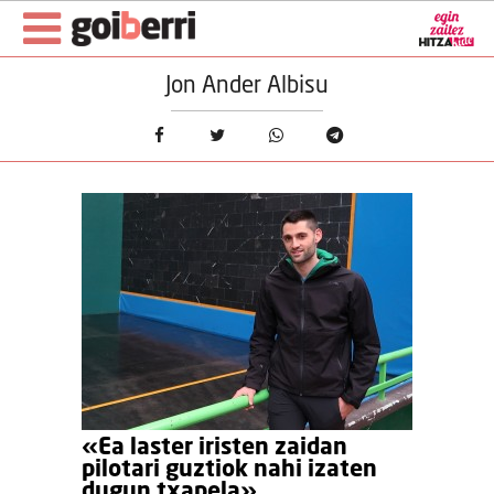
Jon Ander Albisu
«Ea laster iristen zaidan
pilotari guztiok nahi izaten
dugun txapela»