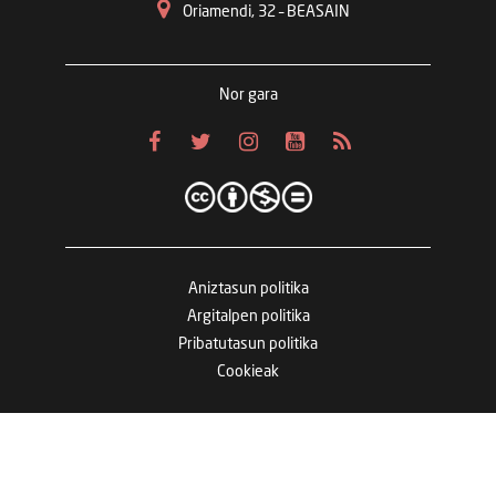
Oriamendi, 32 – BEASAIN
Nor gara
Aniztasun politika
Argitalpen politika
Pribatutasun politika
Cookieak