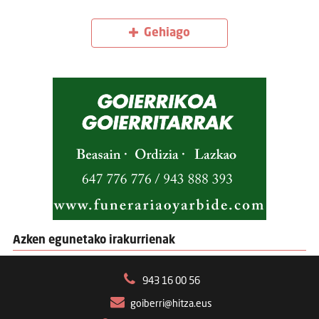
Gehiago
Azken egunetako irakurrienak
943 16 00 56
goiberri@hitza.eus