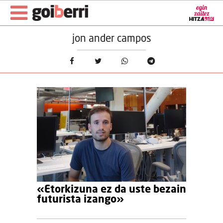
jon ander campos
«Etorkizuna ez da uste bezain
futurista izango»