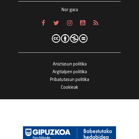
Nor gara
Aniztasun politika
Argitalpen politika
Pribatutasun politika
Cookieak