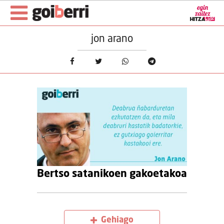
jon arano
Bertso satanikoen gakoetakoa
Gehiago