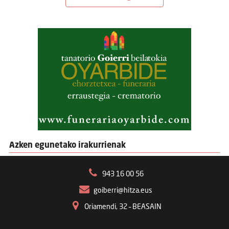
Azken egunetako irakurrienak
943 16 00 56
goiberri@hitza.eus
Oriamendi, 32 – BEASAIN