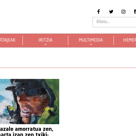
RTAJEAK
IRITZIA
MULTIMEDIA
HEME
azale amorratua zen,
parta izan zen txiki-