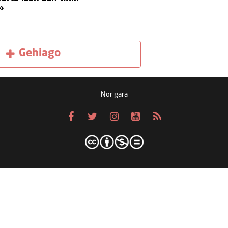
»
Gehiago
Nor gara