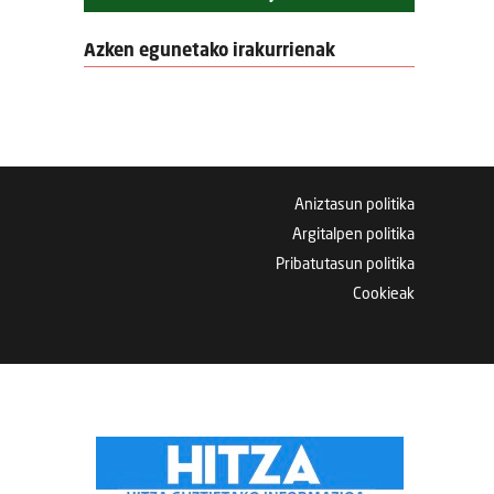
Azken egunetako irakurrienak
Aniztasun politika
Argitalpen politika
Pribatutasun politika
Cookieak