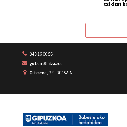
txikitatik
943 16 00 56
goiberri@hitza.eus
Oriamendi, 32 – BEASAIN