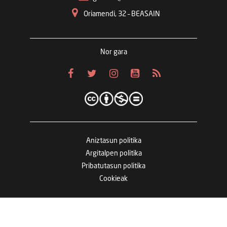
Oriamendi, 32 – BEASAIN
Nor gara
Aniztasun politika
Argitalpen politika
Pribatutasun politika
Cookieak