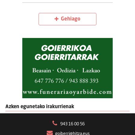
Gehiago
Azken egunetako irakurrienak
943 16 00 56
goiberri@hitza.eus