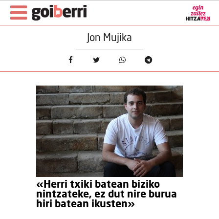
Jon Mujika
«Herri txiki batean biziko
nintzateke, ez dut nire burua
hiri batean ikusten»