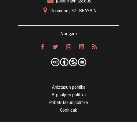
goiberri@hitza.eus
Oriamendi, 32 – BEASAIN
Nor gara
Aniztasun politika
Argitalpen politika
Pribatutasun politika
Cookieak