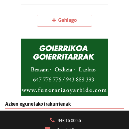
Gehiago
Azken egunetako irakurrienak
943 16 00 56