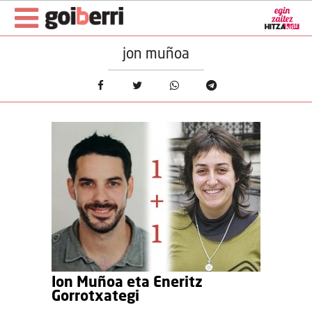
jon muñoa
Ion Muñoa eta Eneritz
Gorrotxategi