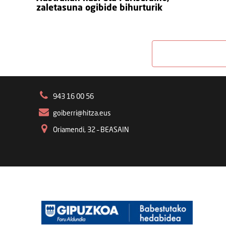
zaletasuna ogibide bihurturik
943 16 00 56
goiberri@hitza.eus
Oriamendi, 32 – BEASAIN