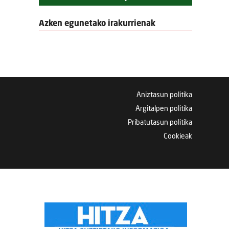
Azken egunetako irakurrienak
Aniztasun politika
Argitalpen politika
Pribatutasun politika
Cookieak