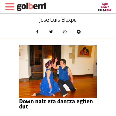
Jose Luis Elexpe
Down naiz eta dantza egiten
dut