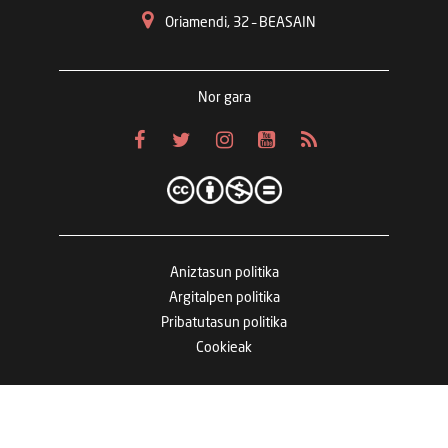
Oriamendi, 32 – BEASAIN
Nor gara
Aniztasun politika
Argitalpen politika
Pribatutasun politika
Cookieak