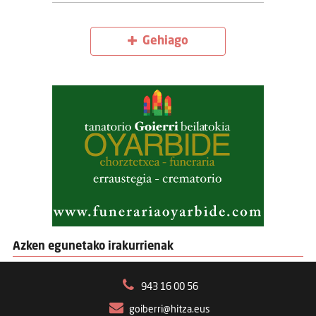
Gehiago
Azken egunetako irakurrienak
943 16 00 56
goiberri@hitza.eus