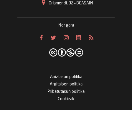
Oriamendi, 32 – BEASAIN
Nor gara
Aniztasun politika
Argitalpen politika
Pribatutasun politika
Cookieak