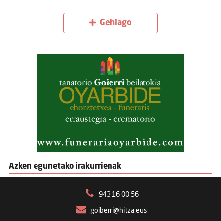
Gehiago
Azken egunetako irakurrienak
943 16 00 56
goiberri@hitza.eus