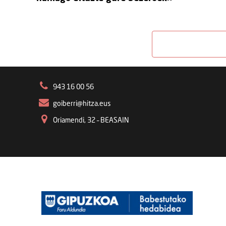
943 16 00 56
goiberri@hitza.eus
Oriamendi, 32 – BEASAIN