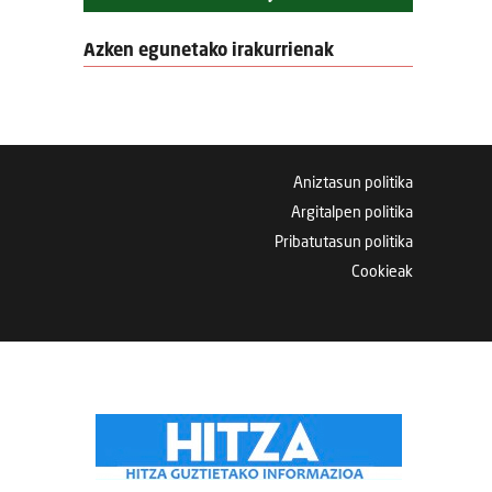
Azken egunetako irakurrienak
Aniztasun politika
Argitalpen politika
Pribatutasun politika
Cookieak